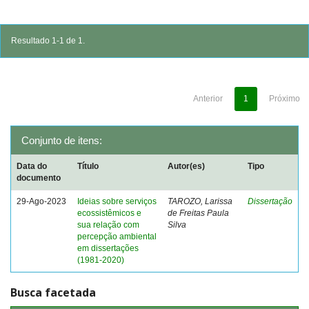
Resultado 1-1 de 1.
Anterior
1
Próximo
Conjunto de itens:
Data do
Título
Autor(es)
Tipo
documento
29-Ago-2023
Ideias sobre serviços
TAROZO, Larissa
Dissertação
ecossistêmicos e
de Freitas Paula
sua relação com
Silva
percepção ambiental
em dissertações
(1981-2020)
Busca facetada