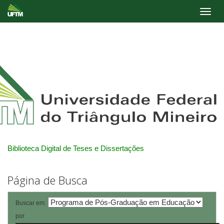
Skip
navigation
Biblioteca Digital de Teses e Dissertações
Página de Busca
Buscar em:
por