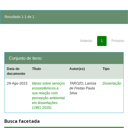
Resultado 1-1 de 1.
Anterior
1
Próximo
Conjunto de itens:
Data do
Título
Autor(es)
Tipo
documento
29-Ago-2023
Ideias sobre serviços
TAROZO, Larissa
Dissertação
ecossistêmicos e
de Freitas Paula
sua relação com
Silva
percepção ambiental
em dissertações
(1981-2020)
Busca facetada