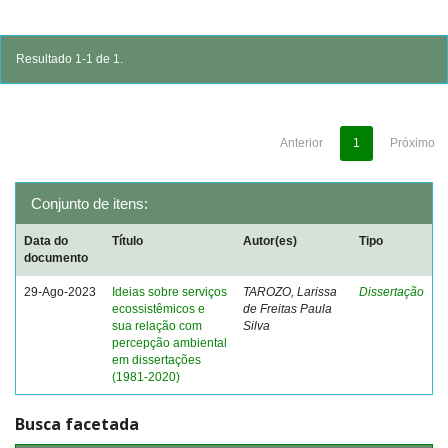
Resultado 1-1 de 1.
Anterior
1
Próximo
Conjunto de itens:
Data do
Título
Autor(es)
Tipo
documento
29-Ago-2023
Ideias sobre serviços
TAROZO, Larissa
Dissertação
ecossistêmicos e
de Freitas Paula
sua relação com
Silva
percepção ambiental
em dissertações
(1981-2020)
Busca facetada