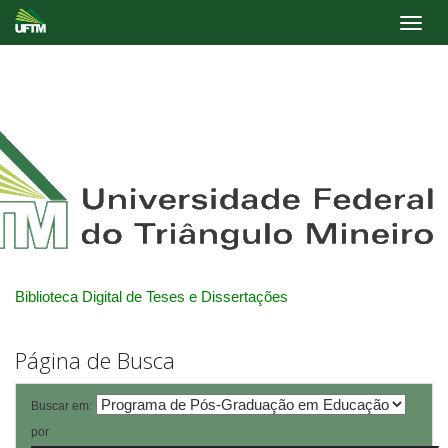
Skip
navigation
Biblioteca Digital de Teses e Dissertações
Página de Busca
Buscar em:
por