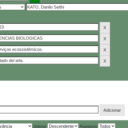
Ordenar
Registro(s)