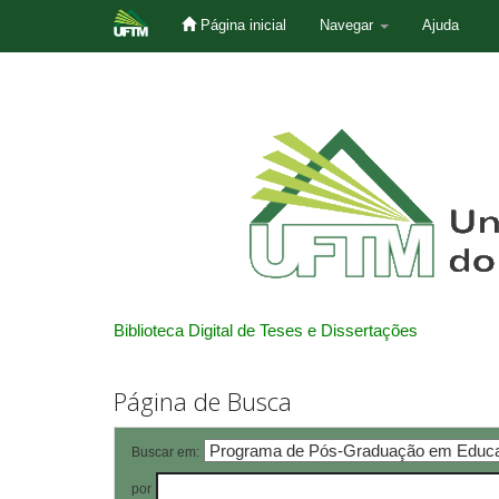
Página inicial
Navegar
Ajuda
Skip
navigation
Biblioteca Digital de Teses e Dissertações
Página de Busca
Buscar em:
por