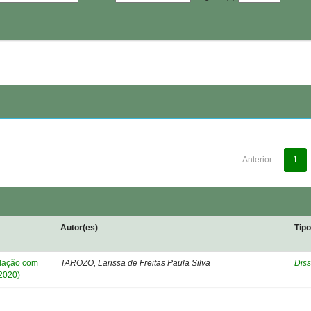
Anterior
1
Autor(es)
Tip
elação com
TAROZO, Larissa de Freitas Paula Silva
Diss
2020)