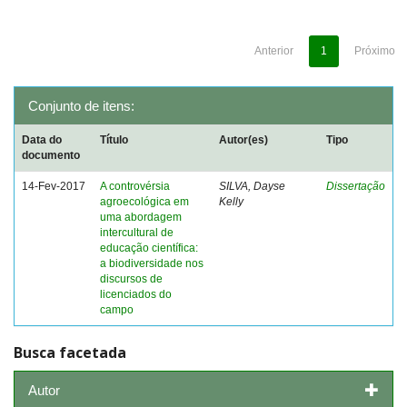
Anterior
1
Próximo
Conjunto de itens:
Data do
Título
Autor(es)
Tipo
documento
14-Fev-2017
A controvérsia
SILVA, Dayse
Dissertação
agroecológica em
Kelly
uma abordagem
intercultural de
educação científica:
a biodiversidade nos
discursos de
licenciados do
campo
Busca facetada
Autor