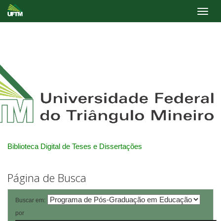
Skip
navigation
Biblioteca Digital de Teses e Dissertações
Página de Busca
Buscar em:
por