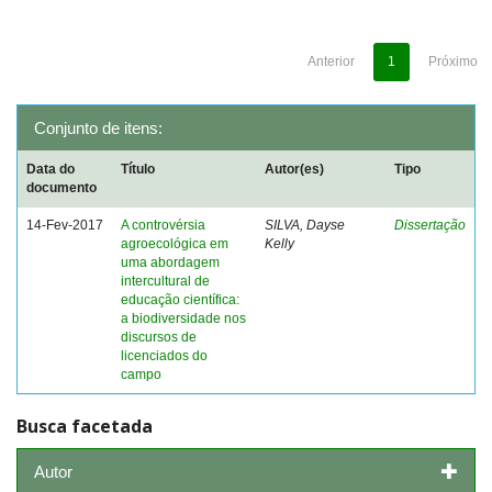
Anterior
1
Próximo
Conjunto de itens:
Data do
Título
Autor(es)
Tipo
documento
14-Fev-2017
A controvérsia
SILVA, Dayse
Dissertação
agroecológica em
Kelly
uma abordagem
intercultural de
educação científica:
a biodiversidade nos
discursos de
licenciados do
campo
Busca facetada
Autor