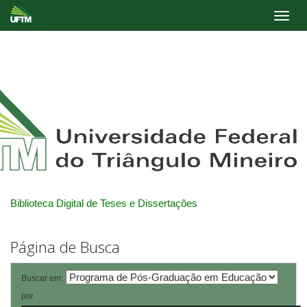
Skip
navigation
Biblioteca Digital de Teses e Dissertações
Página de Busca
Buscar em:
por