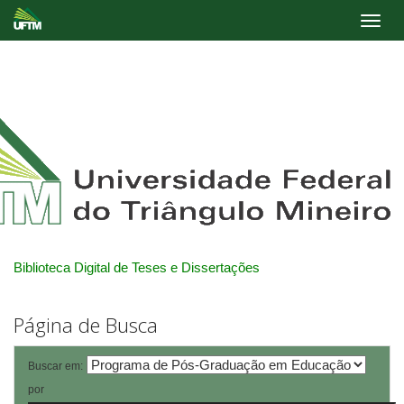
Skip
navigation
Biblioteca Digital de Teses e Dissertações
Página de Busca
Buscar em:
por