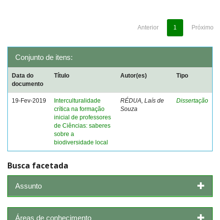
Anterior
1
Próximo
Conjunto de itens:
Data do
Título
Autor(es)
Tipo
documento
19-Fev-2019
Interculturalidade
RÉDUA, Laís de
Dissertação
crítica na formação
Souza
inicial de professores
de Ciências: saberes
sobre a
biodiversidade local
Busca facetada
Assunto
Áreas de conhecimento