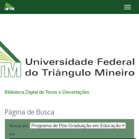
Skip
navigation
Biblioteca Digital de Teses e Dissertações
Página de Busca
Buscar em:
por