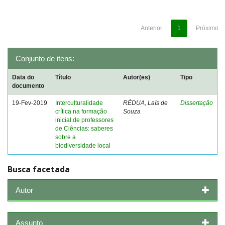
Anterior
1
Próximo
Conjunto de itens:
Data do
Título
Autor(es)
Tipo
documento
19-Fev-2019
Interculturalidade
RÉDUA, Laís de
Dissertação
crítica na formação
Souza
inicial de professores
de Ciências: saberes
sobre a
biodiversidade local
Busca facetada
Autor
Assunto