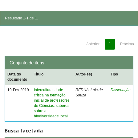
Resultado 1-1 de 1.
Anterior
1
Próximo
Conjunto de itens:
Data do
Título
Autor(es)
Tipo
documento
19-Fev-2019
Interculturalidade
RÉDUA, Laís de
Dissertação
crítica na formação
Souza
inicial de professores
de Ciências: saberes
sobre a
biodiversidade local
Busca facetada