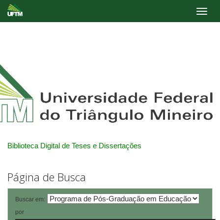
Skip
navigation
Biblioteca Digital de Teses e Dissertações
Página de Busca
Buscar em:
por