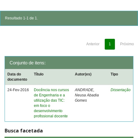
Resultado 1-1 de 1.
Anterior
1
Próximo
Conjunto de itens:
Data do
Título
Autor(es)
Tipo
documento
24-Fev-2016
Docência nos cursos
ANDRADE,
Dissertação
de Engenharia e a
Neusa Abadia
utilização das TIC:
Gomes
em foco o
desenvolvimento
profissional docente
Busca facetada