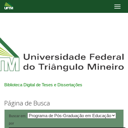
Skip
navigation
Biblioteca Digital de Teses e Dissertações
Página de Busca
Buscar em:
por