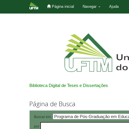
Página inicial
Navegar
Ajuda
Skip
navigation
Biblioteca Digital de Teses e Dissertações
Página de Busca
Buscar em:
por