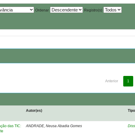
Ordenar
Registro(s)
Anterior
1
Autor(es)
Tip
ação das TIC:
ANDRADE, Neusa Abadia Gomes
Diss
te