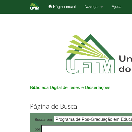
Página inicial
Navegar
Ajuda
Skip
navigation
Biblioteca Digital de Teses e Dissertações
Página de Busca
Buscar em:
por