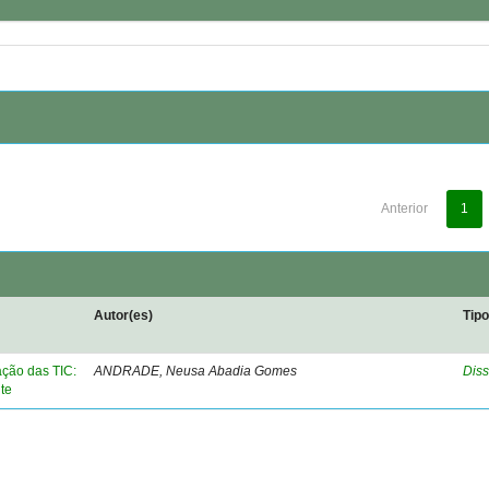
Anterior
1
Autor(es)
Tip
ação das TIC:
ANDRADE, Neusa Abadia Gomes
Diss
te