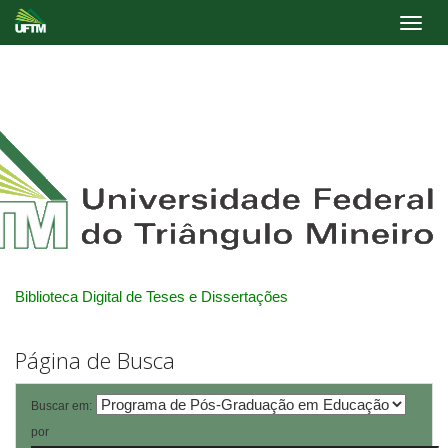
Skip
navigation
Biblioteca Digital de Teses e Dissertações
Página de Busca
Buscar em:
por