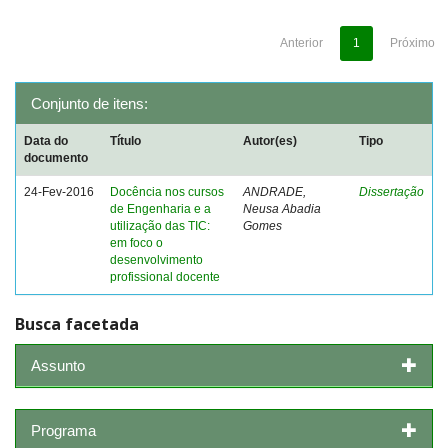
Anterior
1
Próximo
Conjunto de itens:
Data do
Título
Autor(es)
Tipo
documento
24-Fev-2016
Docência nos cursos
ANDRADE,
Dissertação
de Engenharia e a
Neusa Abadia
utilização das TIC:
Gomes
em foco o
desenvolvimento
profissional docente
Busca facetada
Assunto
Programa