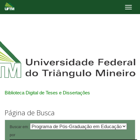
Skip
navigation
Biblioteca Digital de Teses e Dissertações
Página de Busca
Buscar em:
por