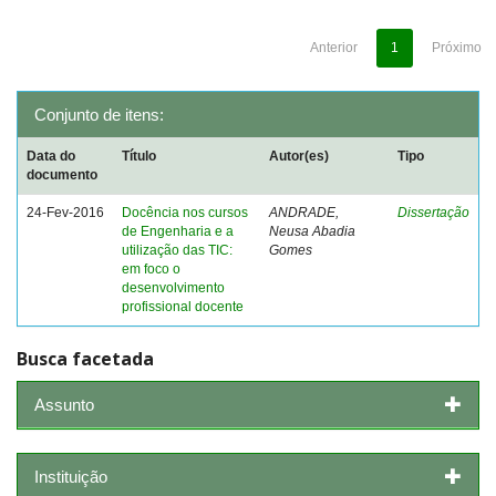
Anterior
1
Próximo
Conjunto de itens:
Data do
Título
Autor(es)
Tipo
documento
24-Fev-2016
Docência nos cursos
ANDRADE,
Dissertação
de Engenharia e a
Neusa Abadia
utilização das TIC:
Gomes
em foco o
desenvolvimento
profissional docente
Busca facetada
Assunto
Instituição