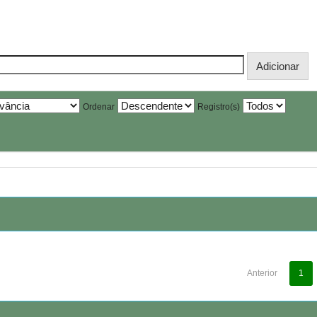
Ordenar
Registro(s)
Anterior
1