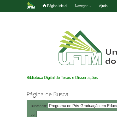
Página inicial
Navegar
Ajuda
Skip
navigation
Biblioteca Digital de Teses e Dissertações
Página de Busca
Buscar em:
por