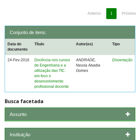
Anterior
1
Próximo
Conjunto de itens:
Data do
Título
Autor(es)
Tipo
documento
24-Fev-2016
Docência nos cursos
ANDRADE,
Dissertação
de Engenharia e a
Neusa Abadia
utilização das TIC:
Gomes
em foco o
desenvolvimento
profissional docente
Busca facetada
Assunto
Instituição