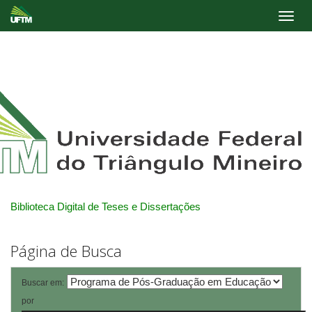
Skip
navigation
Biblioteca Digital de Teses e Dissertações
Página de Busca
Buscar em:
por