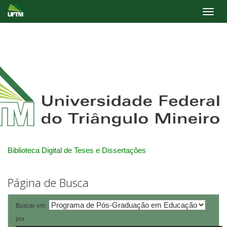
Skip
navigation
Biblioteca Digital de Teses e Dissertações
Página de Busca
Buscar em:
por