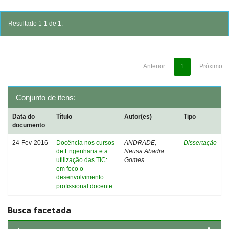
Resultado 1-1 de 1.
Anterior
1
Próximo
Conjunto de itens:
Data do
Título
Autor(es)
Tipo
documento
24-Fev-2016
Docência nos cursos
ANDRADE,
Dissertação
de Engenharia e a
Neusa Abadia
utilização das TIC:
Gomes
em foco o
desenvolvimento
profissional docente
Busca facetada