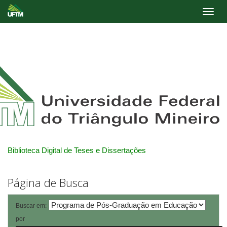
Skip
navigation
Biblioteca Digital de Teses e Dissertações
Página de Busca
Buscar em:
por