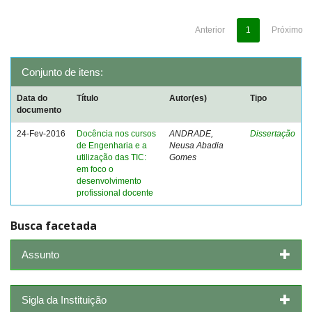
Anterior
1
Próximo
Conjunto de itens:
Data do
Título
Autor(es)
Tipo
documento
24-Fev-2016
Docência nos cursos
ANDRADE,
Dissertação
de Engenharia e a
Neusa Abadia
utilização das TIC:
Gomes
em foco o
desenvolvimento
profissional docente
Busca facetada
Assunto
Sigla da Instituição