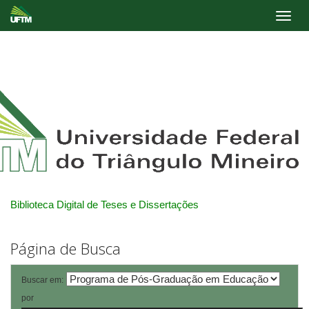
Skip
navigation
Biblioteca Digital de Teses e Dissertações
Página de Busca
Buscar em:
por