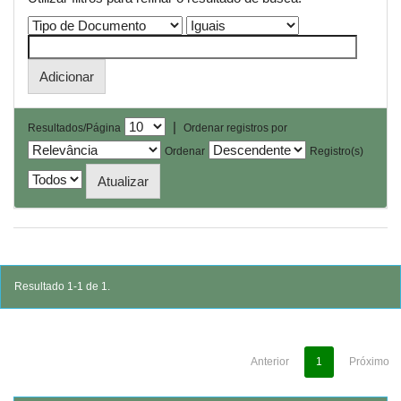
|
Resultados/Página
Ordenar registros por
Ordenar
Registro(s)
Resultado 1-1 de 1.
Anterior
1
Próximo