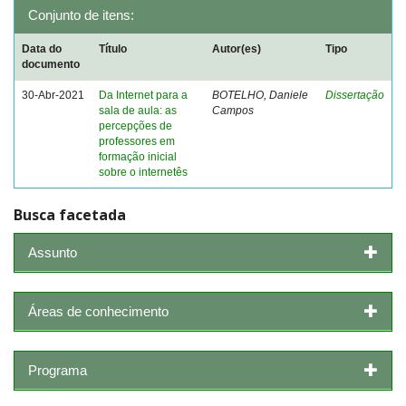
Conjunto de itens:
Data do
Título
Autor(es)
Tipo
documento
30-Abr-2021
Da Internet para a
BOTELHO, Daniele
Dissertação
sala de aula: as
Campos
percepções de
professores em
formação inicial
sobre o internetês
Busca facetada
Assunto
Áreas de conhecimento
Programa