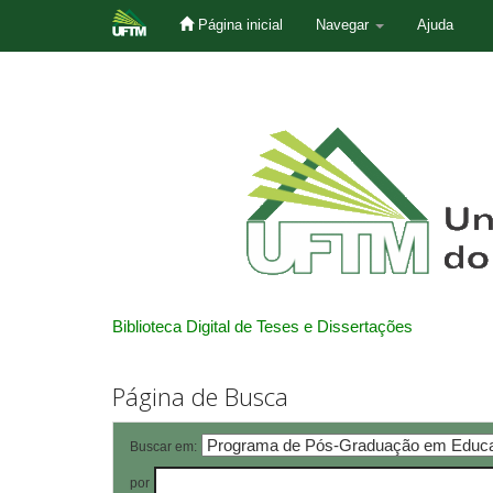
Página inicial
Navegar
Ajuda
Skip
navigation
Biblioteca Digital de Teses e Dissertações
Página de Busca
Buscar em:
por