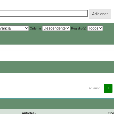
Ordenar
Registro(s)
Anterior
1
Autor(es)
Tip