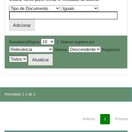
|
Resultados/Página
Ordenar registros por
Ordenar
Registro(s)
Resultado 1-1 de 1.
Anterior
1
Próximo