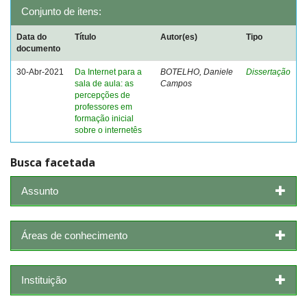
Conjunto de itens:
Data do
Título
Autor(es)
Tipo
documento
30-Abr-2021
Da Internet para a
BOTELHO, Daniele
Dissertação
sala de aula: as
Campos
percepções de
professores em
formação inicial
sobre o internetês
Busca facetada
Assunto
Áreas de conhecimento
Instituição