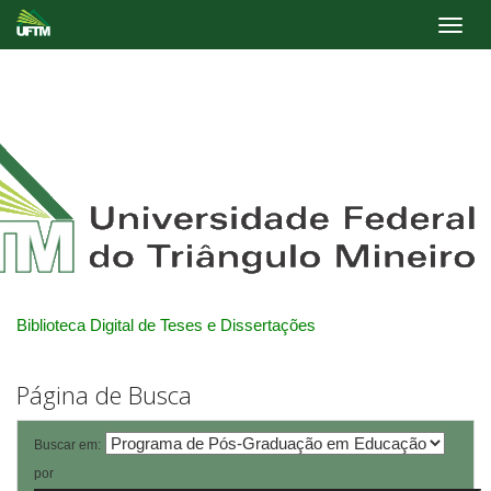
Skip
navigation
Biblioteca Digital de Teses e Dissertações
Página de Busca
Buscar em:
por