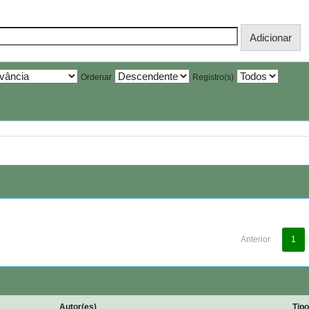
Ordenar
Registro(s)
Anterior
1
Autor(es)
Tip