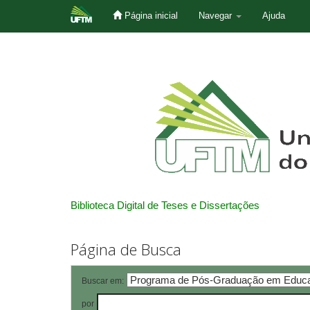
Página inicial
Navegar
Ajuda
Skip
navigation
Biblioteca Digital de Teses e Dissertações
Página de Busca
Buscar em:
por