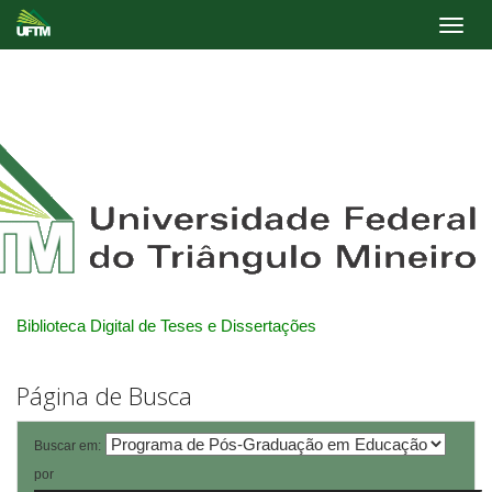
Skip
navigation
Biblioteca Digital de Teses e Dissertações
Página de Busca
Buscar em:
por