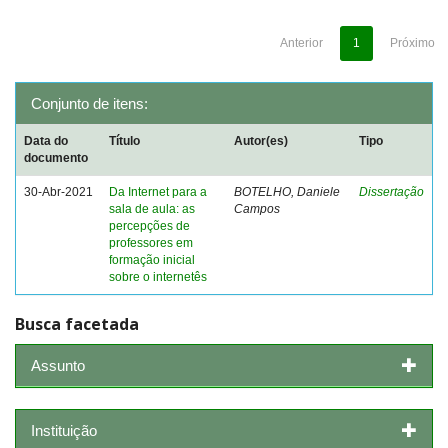
Anterior
1
Próximo
Conjunto de itens:
Data do
Título
Autor(es)
Tipo
documento
30-Abr-2021
Da Internet para a
BOTELHO, Daniele
Dissertação
sala de aula: as
Campos
percepções de
professores em
formação inicial
sobre o internetês
Busca facetada
Assunto
Instituição