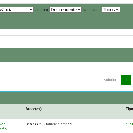
Ordenar
Registro(s)
Anterior
1
Autor(es)
Tip
s de
BOTELHO, Daniele Campos
Diss
netês