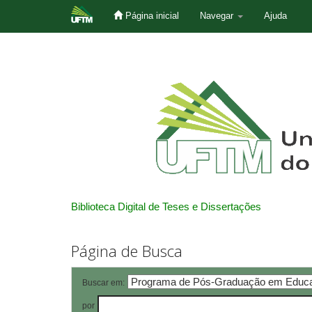
Página inicial
Navegar
Ajuda
Skip
navigation
Biblioteca Digital de Teses e Dissertações
Página de Busca
Buscar em:
por