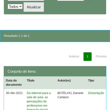
Resultado 1-1 de 1.
Anterior
1
Próximo
Conjunto de itens:
Data do
Título
Autor(es)
Tipo
documento
30-Abr-2021
Da Internet para a
BOTELHO, Daniele
Dissertação
sala de aula: as
Campos
percepções de
professores em
formação inicial