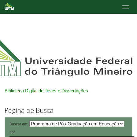
Skip
navigation
Biblioteca Digital de Teses e Dissertações
Página de Busca
Buscar em:
por