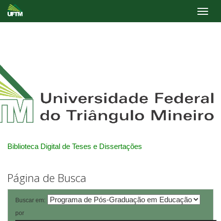
Skip
navigation
Biblioteca Digital de Teses e Dissertações
Página de Busca
Buscar em:
por