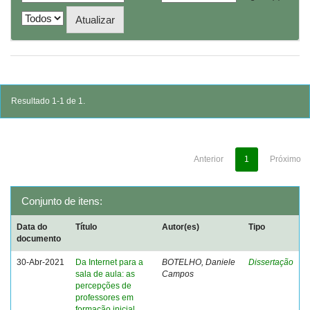
Resultado 1-1 de 1.
Anterior
1
Próximo
Conjunto de itens:
Data do
Título
Autor(es)
Tipo
documento
30-Abr-2021
Da Internet para a
BOTELHO, Daniele
Dissertação
sala de aula: as
Campos
percepções de
professores em
formação inicial