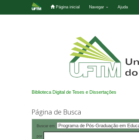
Página inicial
Navegar
Ajuda
Skip
navigation
Biblioteca Digital de Teses e Dissertações
Página de Busca
Buscar em:
por