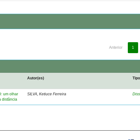
Anterior
1
Autor(es)
Tip
D: um olhar
SILVA, Ketiuce Ferreira
Diss
a distância