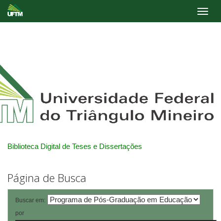
Skip
navigation
Biblioteca Digital de Teses e Dissertações
Página de Busca
Buscar em:
por