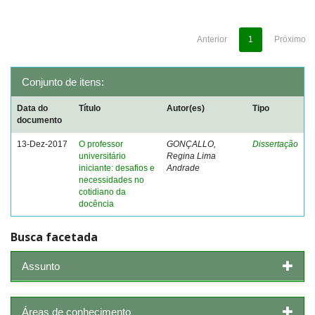
Anterior
1
Próximo
Conjunto de itens:
Data do
Título
Autor(es)
Tipo
documento
13-Dez-2017
O professor
GONÇALLO,
Dissertação
universitário
Regina Lima
iniciante: desafios e
Andrade
necessidades no
cotidiano da
docência
Busca facetada
Assunto
Áreas de conhecimento