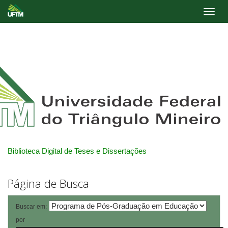
Skip
navigation
Biblioteca Digital de Teses e Dissertações
Página de Busca
Buscar em:
por