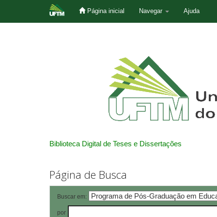
Página inicial
Navegar
Ajuda
Skip
navigation
Biblioteca Digital de Teses e Dissertações
Página de Busca
Buscar em:
por