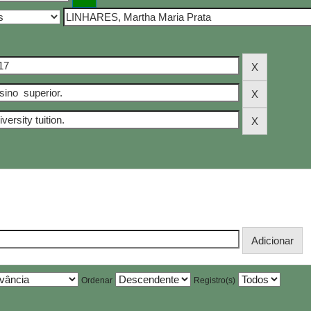
Ordenar
Registro(s)