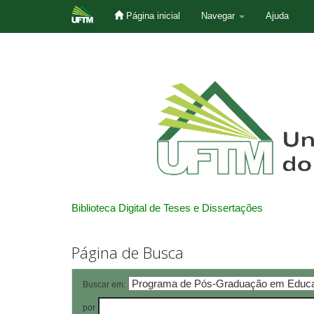
Página inicial
Navegar
Ajuda
Skip
navigation
Biblioteca Digital de Teses e Dissertações
Página de Busca
Buscar em:
por