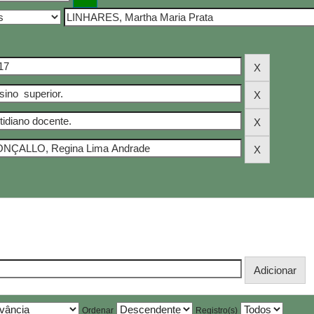
Ordenar
Registro(s)