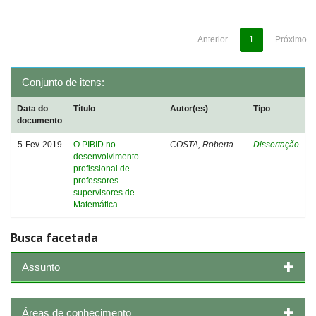
Anterior
1
Próximo
Conjunto de itens:
Data do
Título
Autor(es)
Tipo
documento
5-Fev-2019
O PIBID no
COSTA, Roberta
Dissertação
desenvolvimento
profissional de
professores
supervisores de
Matemática
Busca facetada
Assunto
Áreas de conhecimento