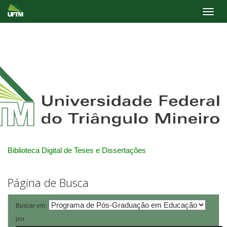
Skip
navigation
Biblioteca Digital de Teses e Dissertações
Página de Busca
Buscar em:
por