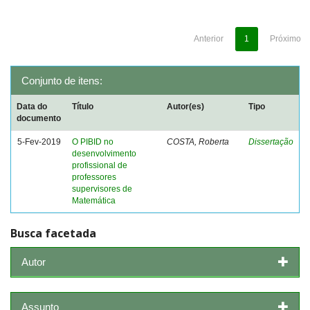
Anterior
1
Próximo
Conjunto de itens:
Data do
Título
Autor(es)
Tipo
documento
5-Fev-2019
O PIBID no
COSTA, Roberta
Dissertação
desenvolvimento
profissional de
professores
supervisores de
Matemática
Busca facetada
Autor
Assunto