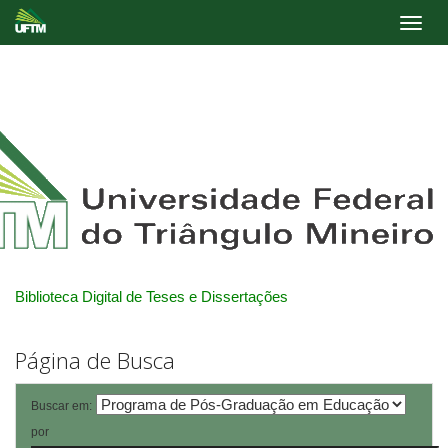
Skip
navigation
Biblioteca Digital de Teses e Dissertações
Página de Busca
Buscar em:
por