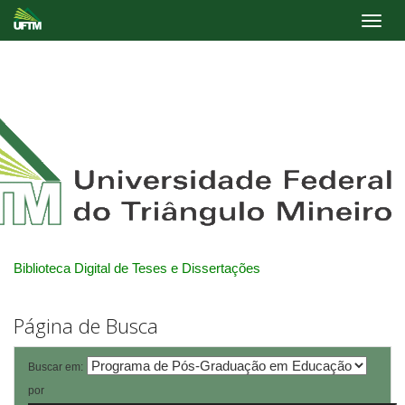
Skip
navigation
Biblioteca Digital de Teses e Dissertações
Página de Busca
Buscar em:
por