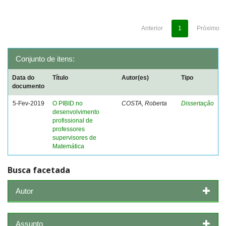
Anterior
1
Próximo
Conjunto de itens:
Data do
Título
Autor(es)
Tipo
documento
5-Fev-2019
O PIBID no
COSTA, Roberta
Dissertação
desenvolvimento
profissional de
professores
supervisores de
Matemática
Busca facetada
Autor
Assunto