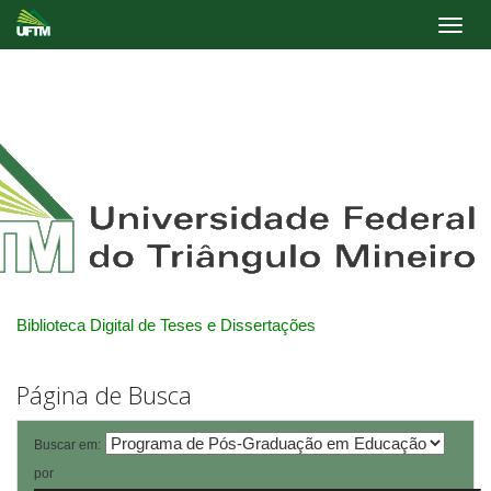
Skip
navigation
Biblioteca Digital de Teses e Dissertações
Página de Busca
Buscar em:
por