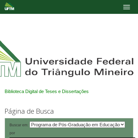
Skip
navigation
Biblioteca Digital de Teses e Dissertações
Página de Busca
Buscar em:
por