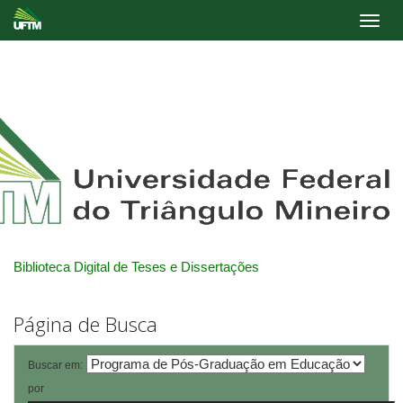
Skip
navigation
Biblioteca Digital de Teses e Dissertações
Página de Busca
Buscar em:
por