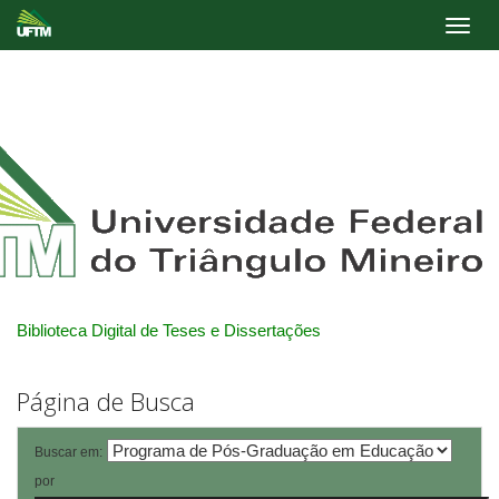
Skip
navigation
Biblioteca Digital de Teses e Dissertações
Página de Busca
Buscar em:
por