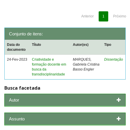
Anterior
1
Próximo
Conjunto de itens:
Data do
Título
Autor(es)
Tipo
documento
24-Fev-2023
Criatividade e
MARQUES,
Dissertação
formação docente em
Gabriela Cristina
busca da
Basso Engler
transdisciplinaridade
Busca facetada
Autor
Assunto