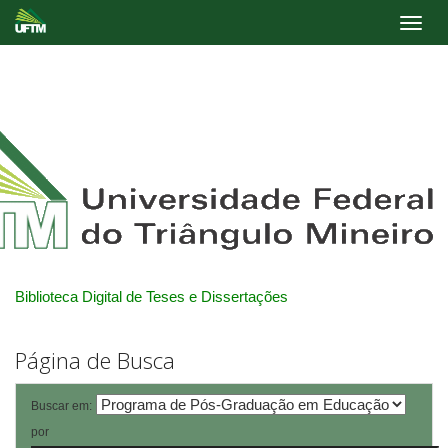
Skip
navigation
Biblioteca Digital de Teses e Dissertações
Página de Busca
Buscar em:
por