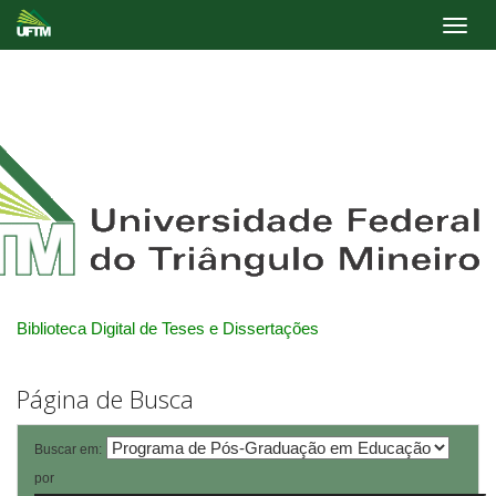
Skip
navigation
Biblioteca Digital de Teses e Dissertações
Página de Busca
Buscar em:
por