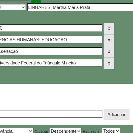
Ordenar
Registro(s)