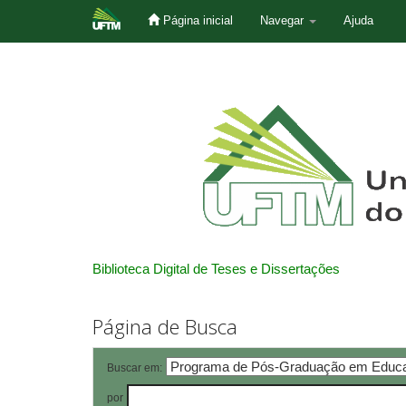
Página inicial
Navegar
Ajuda
Skip
navigation
Biblioteca Digital de Teses e Dissertações
Página de Busca
Buscar em:
por