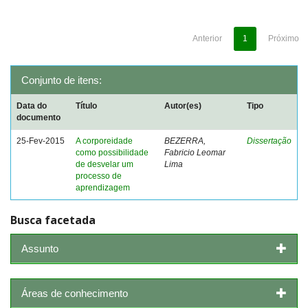
Anterior
1
Próximo
Conjunto de itens:
Data do
Título
Autor(es)
Tipo
documento
25-Fev-2015
A corporeidade
BEZERRA,
Dissertação
como possibilidade
Fabricio Leomar
de desvelar um
Lima
processo de
aprendizagem
Busca facetada
Assunto
Áreas de conhecimento