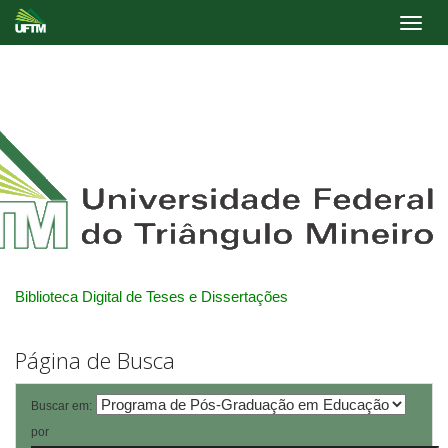
Skip
navigation
Biblioteca Digital de Teses e Dissertações
Página de Busca
Buscar em:
por