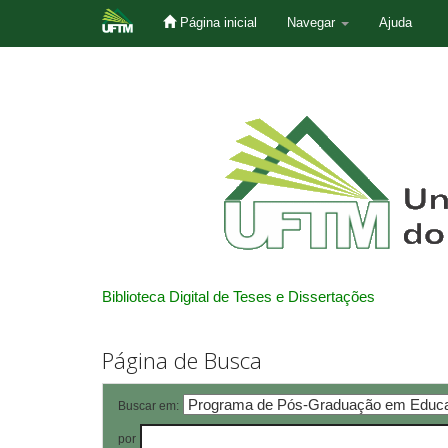
Página inicial
Navegar
Ajuda
Skip
navigation
Biblioteca Digital de Teses e Dissertações
Página de Busca
Buscar em:
por