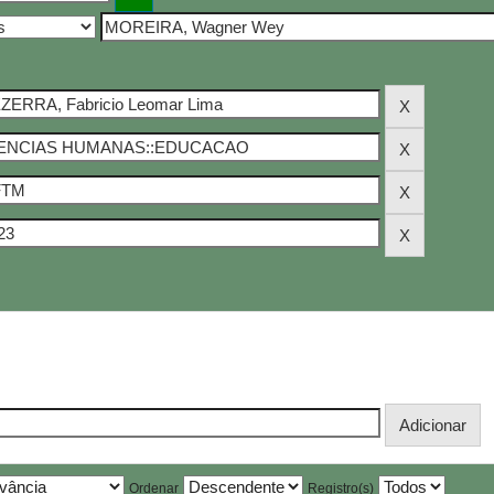
Ordenar
Registro(s)