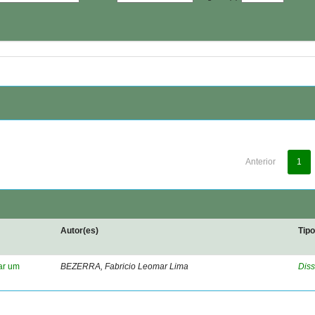
Anterior
1
Autor(es)
Tip
ar um
BEZERRA, Fabricio Leomar Lima
Diss