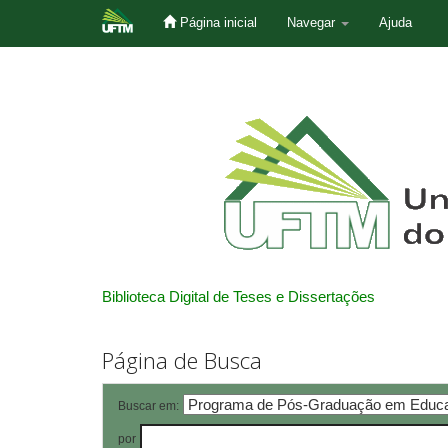
Página inicial
Navegar
Ajuda
Skip
navigation
Biblioteca Digital de Teses e Dissertações
Página de Busca
Buscar em:
por