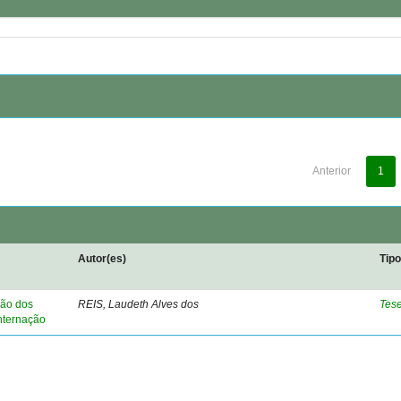
Anterior
1
Autor(es)
Tip
ção dos
REIS, Laudeth Alves dos
Tes
nternação