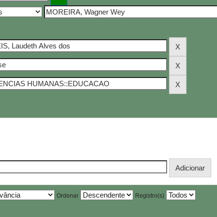
Ordenar
Registro(s)