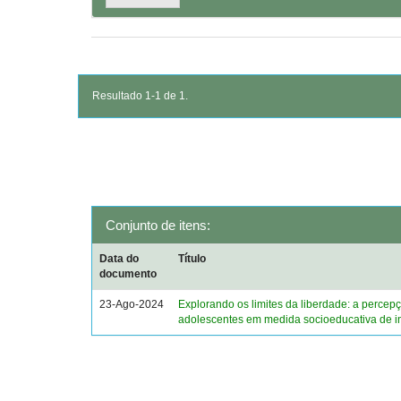
Resultado 1-1 de 1.
Conjunto de itens:
Data do
Título
documento
23-Ago-2024
Explorando os limites da liberdade: a percep
adolescentes em medida socioeducativa de i