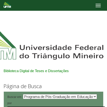
Skip
navigation
Biblioteca Digital de Teses e Dissertações
Página de Busca
Buscar em:
por