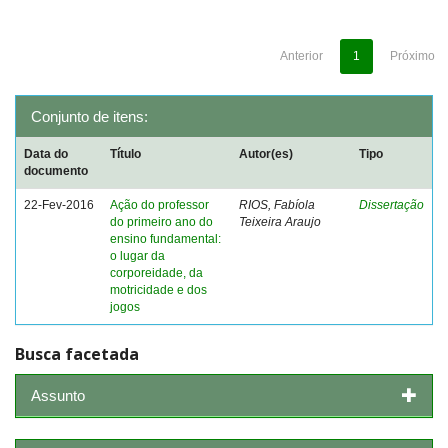
Anterior
1
Próximo
Conjunto de itens:
Data do
Título
Autor(es)
Tipo
documento
22-Fev-2016
Ação do professor
RIOS, Fabíola
Dissertação
do primeiro ano do
Teixeira Araujo
ensino fundamental:
o lugar da
corporeidade, da
motricidade e dos
jogos
Busca facetada
Assunto