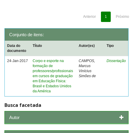
Anterior
1
Próximo
Conjunto de itens:
Data do
Título
Autor(es)
Tipo
documento
24-Jan-2017
Corpo e esporte na
CAMPOS,
Dissertação
formação de
Marcus
professores/profissionais
Vinícius
em cursos de graduação
Simões de
em Educação Física:
Brasil e Estados Unidos
da América
Busca facetada
Autor