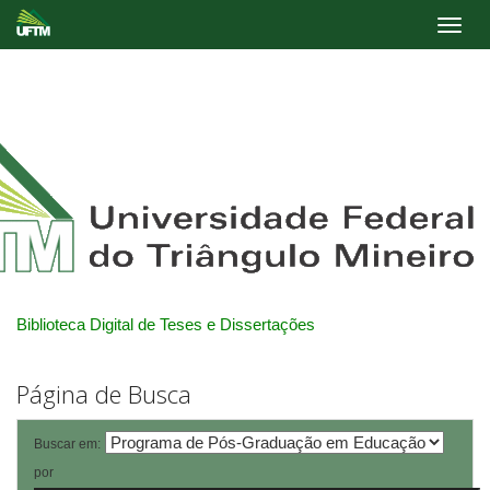
Skip
navigation
Biblioteca Digital de Teses e Dissertações
Página de Busca
Buscar em:
por