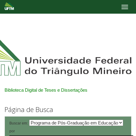
Skip
navigation
Biblioteca Digital de Teses e Dissertações
Página de Busca
Buscar em:
por