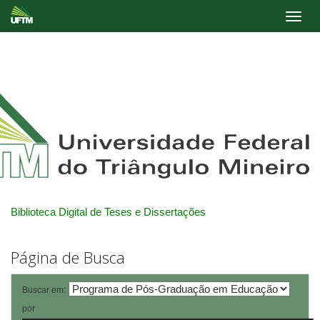
Skip
navigation
Biblioteca Digital de Teses e Dissertações
Página de Busca
Buscar em:
por