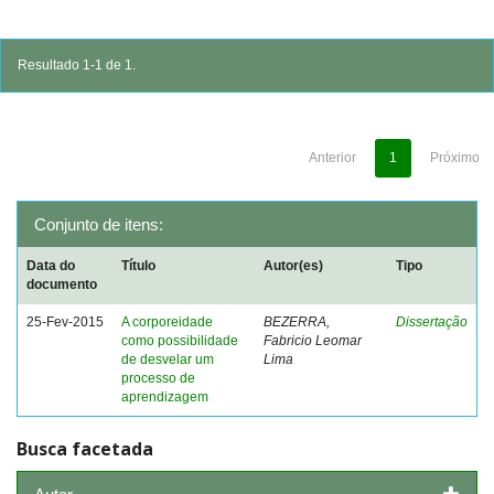
Resultado 1-1 de 1.
Anterior
1
Próximo
Conjunto de itens:
Data do
Título
Autor(es)
Tipo
documento
25-Fev-2015
A corporeidade
BEZERRA,
Dissertação
como possibilidade
Fabricio Leomar
de desvelar um
Lima
processo de
aprendizagem
Busca facetada