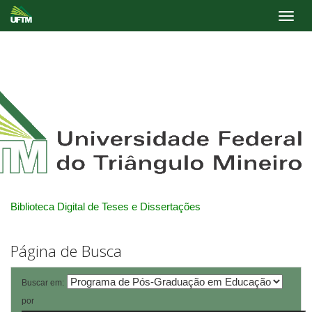
Skip
navigation
Biblioteca Digital de Teses e Dissertações
Página de Busca
Buscar em:
por