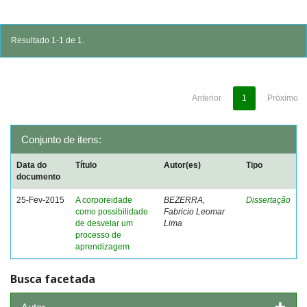
Resultado 1-1 de 1.
Anterior
1
Próximo
Conjunto de itens:
Data do
Título
Autor(es)
Tipo
documento
25-Fev-2015
A corporeidade
BEZERRA,
Dissertação
como possibilidade
Fabricio Leomar
de desvelar um
Lima
processo de
aprendizagem
Busca facetada