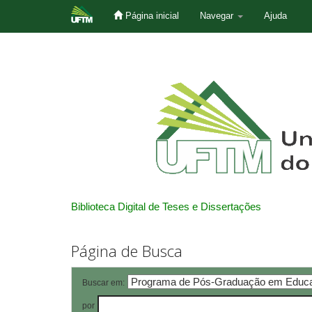
Página inicial
Navegar
Ajuda
Skip
navigation
Biblioteca Digital de Teses e Dissertações
Página de Busca
Buscar em:
por