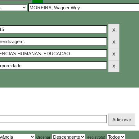
Ordenar
Registro(s)