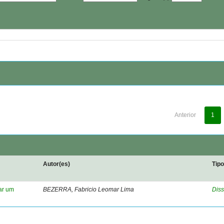
Anterior
1
Autor(es)
Tip
ar um
BEZERRA, Fabricio Leomar Lima
Diss